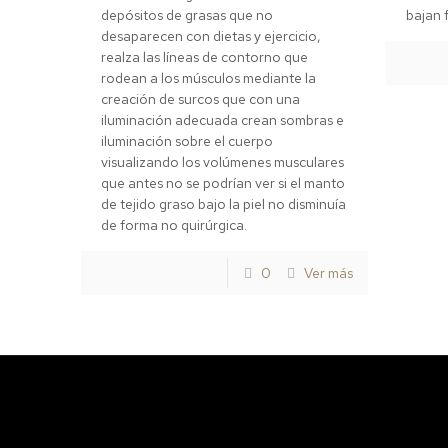
depósitos de grasas que no
bajan f
desaparecen con dietas y ejercicio,
realza las líneas de contorno que
rodean a los músculos mediante la
creación de surcos que con una
iluminación adecuada crean sombras e
iluminación sobre el cuerpo
visualizando los volúmenes musculares
que antes no se podrían ver si el manto
de tejido graso bajo la piel no disminuía
de forma no quirúrgica.
0
Ver más