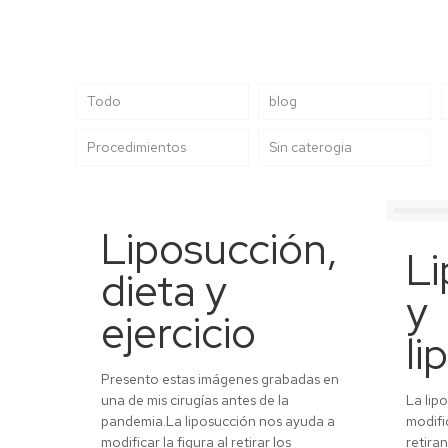
Todo
blog
Procedimientos
Sin caterogia
Liposucción,
Li
dieta y
y
ejercicio
li
Presento estas imágenes grabadas en
una de mis cirugías antes de la
La lip
pandemia.La liposucción nos ayuda a
modifi
modificar la figura al retirar los
retira