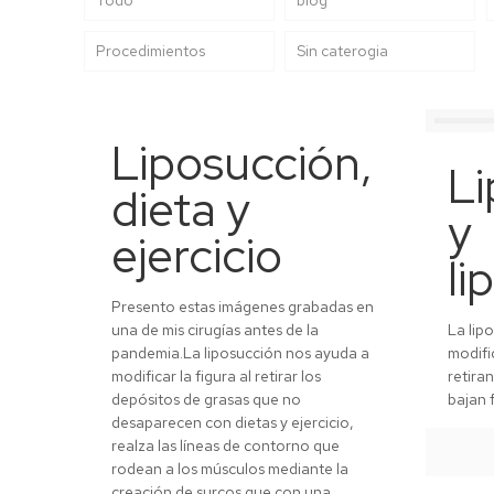
Procedimientos
Sin caterogia
Liposucción,
Li
dieta y
y
ejercicio
li
Presento estas imágenes grabadas en
una de mis cirugías antes de la
La lip
pandemia.La liposucción nos ayuda a
modifi
modificar la figura al retirar los
retira
depósitos de grasas que no
bajan f
desaparecen con dietas y ejercicio,
realza las líneas de contorno que
rodean a los músculos mediante la
creación de surcos que con una